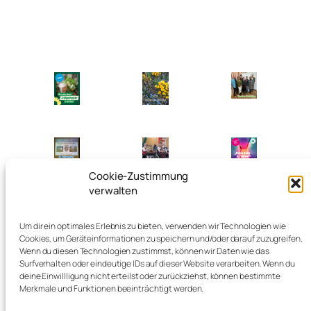
Cookie-Zustimmung
verwalten
Um dir ein optimales Erlebnis zu bieten, verwenden wir Technologien wie
Cookies, um Geräteinformationen zu speichern und/oder darauf zuzugreifen.
Zurück
Wenn du diesen Technologien zustimmst, können wir Daten wie das
Surfverhalten oder eindeutige IDs auf dieser Website verarbeiten. Wenn du
deine Einwillligung nicht erteilst oder zurückziehst, können bestimmte
Merkmale und Funktionen beeinträchtigt werden.