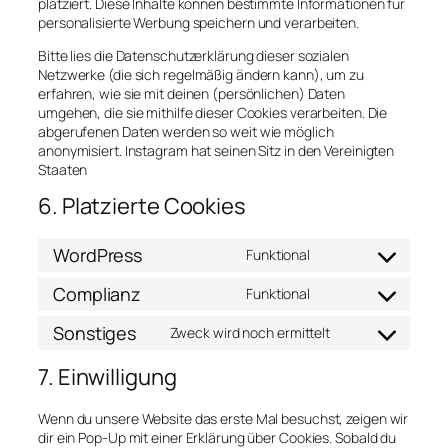
platziert. Diese Inhalte können bestimmte Informationen für
personalisierte Werbung speichern und verarbeiten.
Bitte lies die Datenschutzerklärung dieser sozialen
Netzwerke (die sich regelmäßig ändern kann), um zu
erfahren, wie sie mit deinen (persönlichen) Daten
umgehen, die sie mithilfe dieser Cookies verarbeiten. Die
abgerufenen Daten werden so weit wie möglich
anonymisiert. Instagram hat seinen Sitz in den Vereinigten
Staaten
6. Platzierte Cookies
WordPress
Funktional
Consent
to
Complianz
Funktional
service
Consent
wordpress
to
Sonstiges
Zweck wird noch ermittelt
service
Consent
complianz
to
7. Einwilligung
service
sonstiges
Wenn du unsere Website das erste Mal besuchst, zeigen wir
dir ein Pop-Up mit einer Erklärung über Cookies. Sobald du